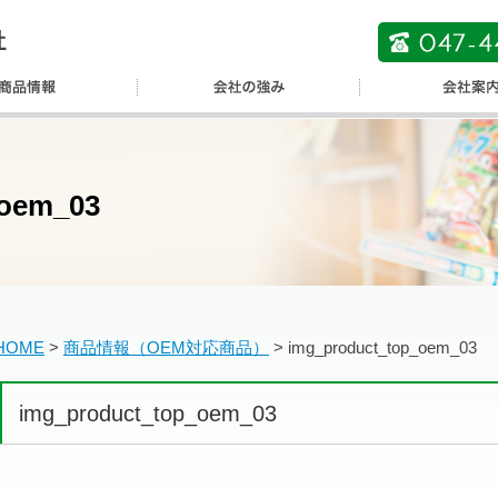
_oem_03
HOME
>
商品情報（OEM対応商品）
>
img_product_top_oem_03
img_product_top_oem_03