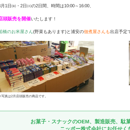
3月1日㈮・2日㈯の2日間、時間は10:00～16:00、
店頭販売を開催
いたします！
船橋のお米屋さん
(野菜もあります)と浦安の
佃煮屋さんも
出店予定
※写真は2月店頭販売の商品です。
お菓子・スナックのOEM、製造販売、駄
ニッポー株式会社にお任せく