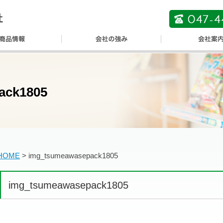
ack1805
HOME
>
img_tsumeawasepack1805
img_tsumeawasepack1805