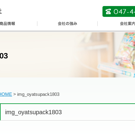
03
HOME
>
img_oyatsupack1803
img_oyatsupack1803